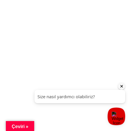
Çeviri »