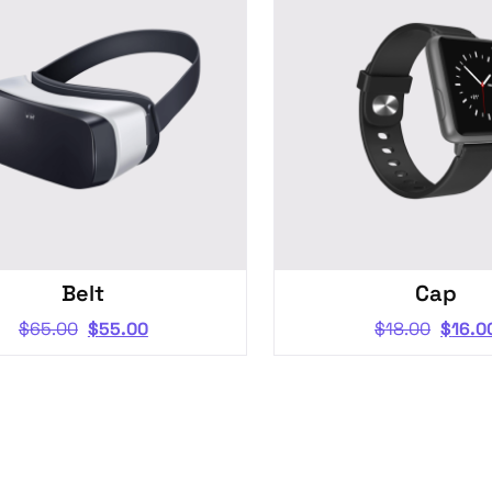
Belt
Cap
$
65.00
$
55.00
$
18.00
$
16.0