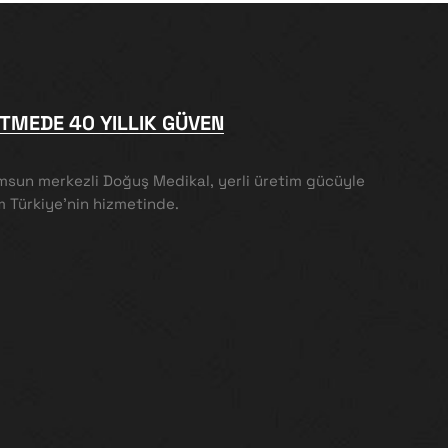
İTMEDE 40 YILLIK GÜVEN
msun merkezli Doğuş Medikal, yerli üretim gücüyle
 Türkiye’nin hizmetinde.