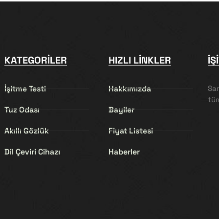
KATEGORILER
HIZLI LINKLER
İŞ
İşitme Testi
Hakkımızda
Sa
tüm
Tuz Odası
Bayiler
Akıllı Gözlük
Fiyat Listesi
Dil Çeviri Cihazı
Haberler