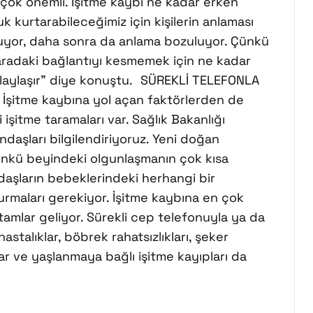
 çok önemli. İşitme kaybı ne kadar erken
uk kurtarabileceğimiz için kişilerin anlaması
uyor, daha sonra da anlama bozuluyor. Çünkü
O aradaki bağlantıyı kesmemek için ne kadar
olaylaşır” diye konuştu. SÜREKLİ TELEFONLA
şitme kaybına yol açan faktörlerden de
işitme taramaları var. Sağlık Bakanlığı
andaşları bilgilendiriyoruz. Yeni doğan
ünkü beyindeki olgunlaşmanın çok kısa
daşların bebeklerindeki herhangi bir
urmaları gerekiyor. İşitme kaybına en çok
amlar geliyor. Sürekli cep telefonuyla ya da
astalıklar, böbrek rahatsızlıkları, şeker
çlar ve yaşlanmaya bağlı işitme kayıpları da