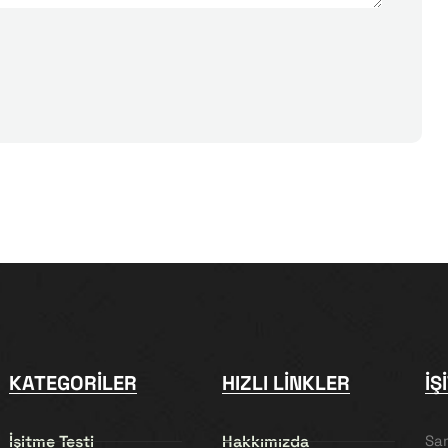
KATEGORILER
HIZLI LINKLER
İŞ
İşitme Testi
Hakkımızda
Sa