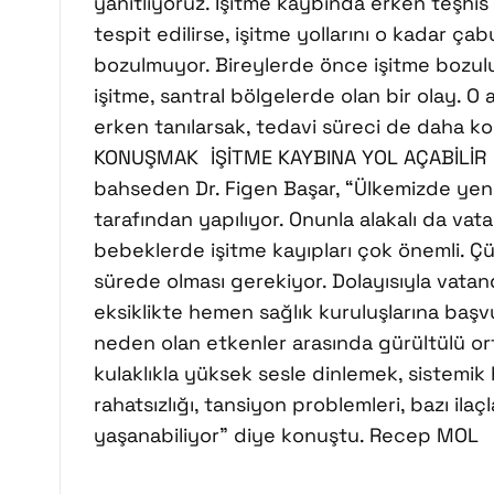
yanıtlıyoruz. İşitme kaybında erken teşhis
tespit edilirse, işitme yollarını o kadar çab
bozulmuyor. Bireylerde önce işitme bozul
işitme, santral bölgelerde olan bir olay. 
erken tanılarsak, tedavi süreci de daha k
KONUŞMAK İŞİTME KAYBINA YOL AÇABİLİR İ
bahseden Dr. Figen Başar, “Ülkemizde yeni 
tarafından yapılıyor. Onunla alakalı da vat
bebeklerde işitme kayıpları çok önemli. Ç
sürede olması gerekiyor. Dolayısıyla vatan
eksiklikte hemen sağlık kuruluşlarına başv
neden olan etkenler arasında gürültülü ort
kulaklıkla yüksek sesle dinlemek, sistemik h
rahatsızlığı, tansiyon problemleri, bazı ila
yaşanabiliyor” diye konuştu. Recep MOL