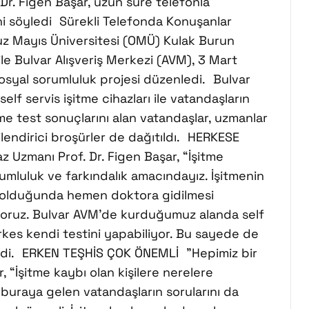
 Dr. Figen Başar, uzun süre telefonla
i söyledi Sürekli Telefonda Konuşanlar
z Mayıs Üniversitesi (OMÜ) Kulak Burun
ile Bulvar Alışveriş Merkezi (AVM), 3 Mart
syal sorumluluk projesi düzenledi. Bulvar
f servis işitme cihazları ile vatandaşların
itme test sonuçlarını alan vatandaşlar, uzmanlar
gilendirici broşürler de dağıtıldı. HERKESE
Uzmanı Prof. Dr. Figen Başar, “İşitme
rumluluk ve farkındalık amacındayız. İşitmenin
 olduğunda hemen doktora gidilmesi
ıyoruz. Bulvar AVM’de kurduğumuz alanda self
Herkes kendi testini yapabiliyor. Bu sayede de
” dedi. ERKEN TEŞHİS ÇOK ÖNEMLİ ”Hepimiz bir
 “İşitme kaybı olan kişilere nerelere
 buraya gelen vatandaşların sorularını da