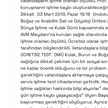
vatandaşların işitme oranları ölçüldü. Prof.
konuşmanın işitme kaybı oluşturabileceğin
Dikkat! 03 Mart 2019, Pazar 19:18 Ondoku
Boğaz ve Anabilim Dalı ve Odyoloji Ünitesi 
Dünya İşitme ve Kulak Günü kapsamında so
AVM Meydanı’na kurulan sağlık standında sel
işitme oranları ölçüldü. Ücretsiz olarak iş
tarafından bilgilendirildi. Vatandaşlara bil
ÜCRETSİZ TEST OMÜ Kulak, Burun ve Boğaz 
sağlığına dikkat çekmek için bir sosyal so
ne kadar önemli olduğunu ve bir problem
gerektiğini vatandaşlara aktarmaya çalış
servis işitme test cihazlarımızı getirdik. 
işitme sağlıkları hakkında bilgi alıyorlar
gün işitme kaybı yaşayacağız” diyen Başar,
başvurması gerektiğini söylüyoruz. Ayrıca