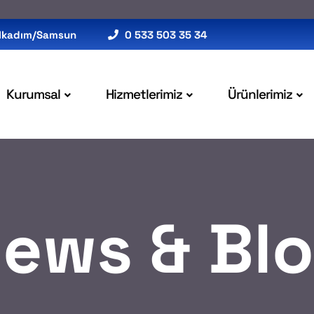
 İlkadım/Samsun
0 533 503 35 34
Kurumsal
Hizmetlerimiz
Ürünlerimiz
ews & Bl