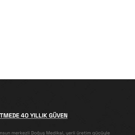
İTMEDE 40 YILLIK GÜVEN
msun merkezli Doğuş Medikal, yerli üretim gücüyle