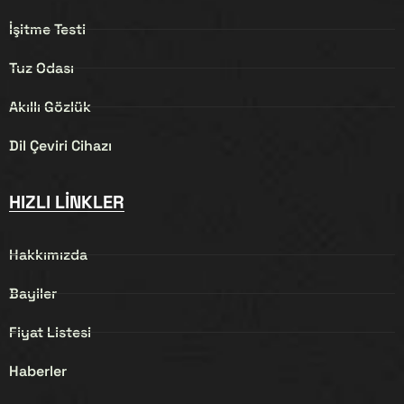
İşitme Testi
Tuz Odası
Akıllı Gözlük
Dil Çeviri Cihazı
HIZLI LINKLER
Hakkımızda
Bayiler
Fiyat Listesi
Haberler