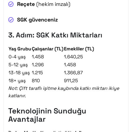
Reçete
(hekim imzalı)
SGK güvenceniz
3. Adım: SGK Katkı Miktarları
Yaş Grubu
Çalışanlar (TL)
Emekliler (TL)
0-4 yaş
1.458
1.640,25
5-12 yaş
1.296
1.458
13-18 yaş
1.215
1.366,87
18+ yaş
810
911,25
Not: Çift taraflı işitme kaybında katkı miktarı ikiye
katlanır.
Teknolojinin Sunduğu
Avantajlar